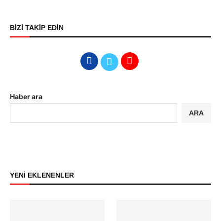
BİZİ TAKİP EDİN
Haber ara
ARA
YENİ EKLENENLER