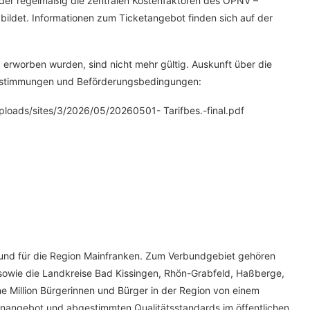
er regelmäßig die zentralen Kostenfaktoren des ÖPNV –
bildet. Informationen zum Ticketangebot finden sich auf der
 erworben wurden, sind nicht mehr gültig. Auskunft über die
fbestimmungen und Beförderungsbedingungen:
loads/sites/3/2026/05/20260501- Tarifbes.-final.pdf
und für die Region Mainfranken. Zum Verbundgebiet gehören
sowie die Landkreise Bad Kissingen, Rhön-Grabfeld, Haßberge,
ne Million Bürgerinnen und Bürger in der Region von einem
inangebot und abgestimmten Qualitätsstandards im öffentlichen