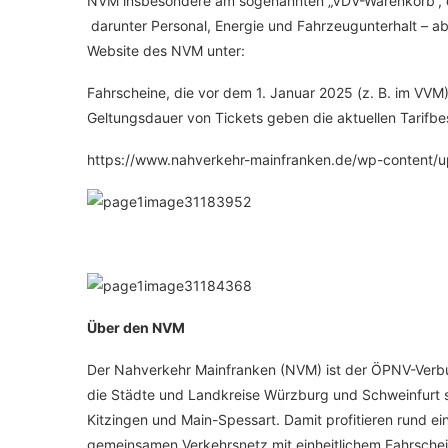
NVM insbesondere am sogenannten „VDV-Warenkorb“, d
darunter Personal, Energie und Fahrzeugunterhalt – ab
Website des NVM unter:
Fahrscheine, die vor dem 1. Januar 2025 (z. B. im VVM)
Geltungsdauer von Tickets geben die aktuellen Tari
https://www.nahverkehr-mainfranken.de/wp-content/up
Über den NVM
Der Nahverkehr Mainfranken (NVM) ist der ÖPNV-Verb
die Städte und Landkreise Würzburg und Schweinfurt 
Kitzingen und Main-Spessart. Damit profitieren rund ei
gemeinsamen Verkehrsnetz mit einheitlichem Fahrsche