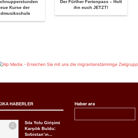
 Schnupperstunden
Der Fürther Ferienpass – Holt
eue Kurse der
ihn euch JETZT!
ndmusikschule
Haber ara
KIKA HABERLER
Sıla Yolu Girişimi
Karşılık Buldu:
Sırbistan’ın...