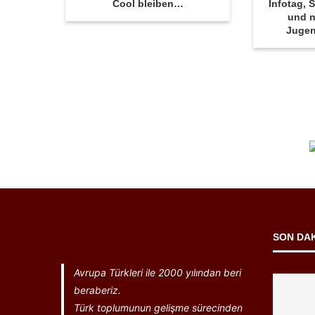
Cool bleiben…
Infotag,
und n
Juge
SON DA
Avrupa Türkleri ile 2000 yılından beri
beraberiz.
Türk toplumunun gelişme sürecinden