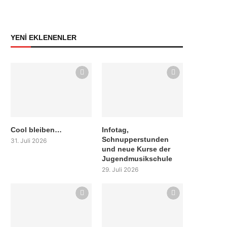
YENİ EKLENENLER
Cool bleiben…
Infotag,
Schnupperstunden
31. Juli 2026
und neue Kurse der
Jugendmusikschule
29. Juli 2026