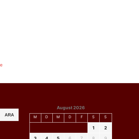
August 2026
ARA
M
D
M
D
F
S
S
1
2
3
4
5
6
7
8
9