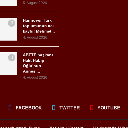
5. August 2026
Hannover Türk
toplumunun acı
kaybı: Mehmet...
4. August 2026
ABTTF başkanı
Halit Habip
Oğlu’nun
Annesi...
4. August 2026
FACEBOOK
TWITTER
YOUTUBE