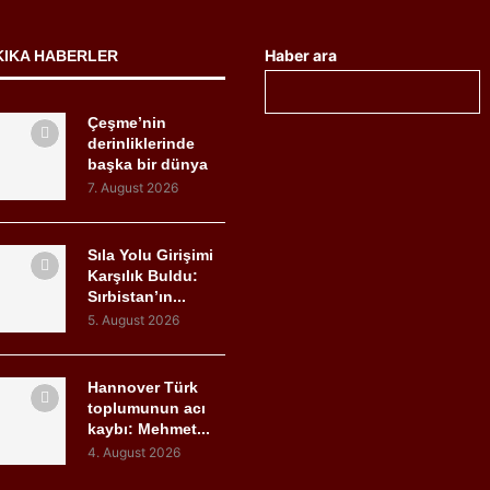
Haber ara
KIKA HABERLER
Çeşme’nin
derinliklerinde
başka bir dünya
7. August 2026
Sıla Yolu Girişimi
Karşılık Buldu:
Sırbistan’ın...
5. August 2026
Hannover Türk
toplumunun acı
kaybı: Mehmet...
4. August 2026