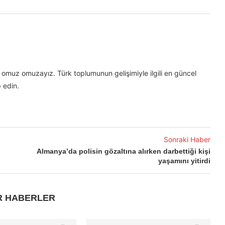
omuz omuzayız. Türk toplumunun gelişimiyle ilgili en güncel
 edin.
Sonraki Haber
Almanya’da polisin gözaltına alırken darbettiği kişi
yaşamını yitirdi
R HABERLER