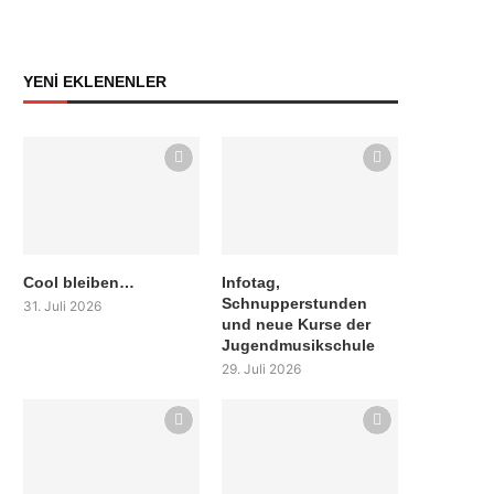
YENİ EKLENENLER
Cool bleiben…
Infotag,
Schnupperstunden
31. Juli 2026
und neue Kurse der
Jugendmusikschule
29. Juli 2026