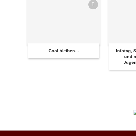
Cool bleiben…
Infotag,
und n
Juge