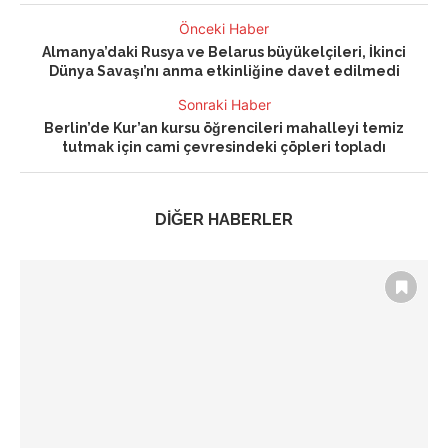
Önceki Haber
Almanya’daki Rusya ve Belarus büyükelçileri, İkinci
Dünya Savaşı’nı anma etkinliğine davet edilmedi
Sonraki Haber
Berlin’de Kur’an kursu öğrencileri mahalleyi temiz
tutmak için cami çevresindeki çöpleri topladı
DİĞER HABERLER