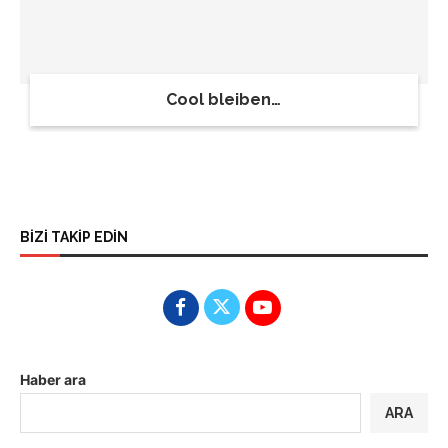
Cool bleiben…
BİZİ TAKİP EDİN
Haber ara
ARA