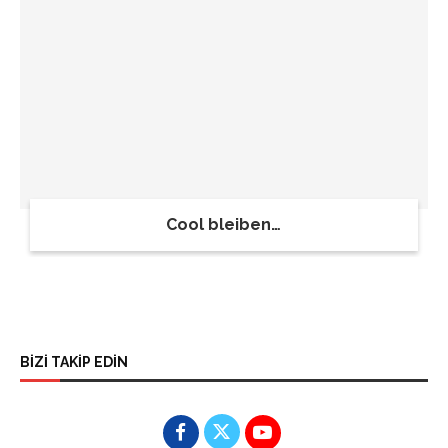
Cool bleiben…
BİZİ TAKİP EDİN