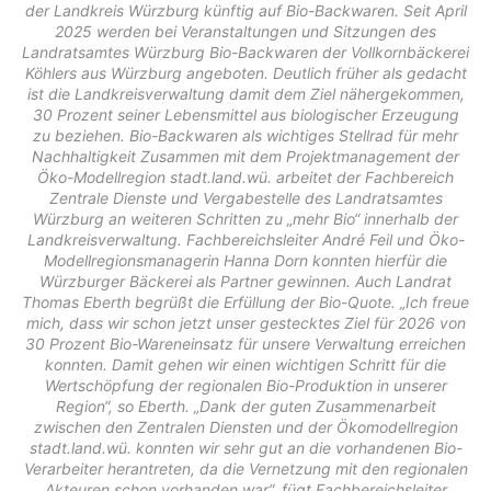
der Landkreis Würzburg künftig auf Bio-Backwaren. Seit April
2025 werden bei Veranstaltungen und Sitzungen des
Landratsamtes Würzburg Bio-Backwaren der Vollkornbäckerei
Köhlers aus Würzburg angeboten. Deutlich früher als gedacht
ist die Landkreisverwaltung damit dem Ziel nähergekommen,
30 Prozent seiner Lebensmittel aus biologischer Erzeugung
zu beziehen. Bio-Backwaren als wichtiges Stellrad für mehr
Nachhaltigkeit Zusammen mit dem Projektmanagement der
Öko-Modellregion stadt.land.wü. arbeitet der Fachbereich
Zentrale Dienste und Vergabestelle des Landratsamtes
Würzburg an weiteren Schritten zu „mehr Bio“ innerhalb der
Landkreisverwaltung. Fachbereichsleiter André Feil und Öko-
Modellregionsmanagerin Hanna Dorn konnten hierfür die
Würzburger Bäckerei als Partner gewinnen. Auch Landrat
Thomas Eberth begrüßt die Erfüllung der Bio-Quote. „Ich freue
mich, dass wir schon jetzt unser gestecktes Ziel für 2026 von
30 Prozent Bio-Wareneinsatz für unsere Verwaltung erreichen
konnten. Damit gehen wir einen wichtigen Schritt für die
Wertschöpfung der regionalen Bio-Produktion in unserer
Region“, so Eberth. „Dank der guten Zusammenarbeit
zwischen den Zentralen Diensten und der Ökomodellregion
stadt.land.wü. konnten wir sehr gut an die vorhandenen Bio-
Verarbeiter herantreten, da die Vernetzung mit den regionalen
Akteuren schon vorhanden war“, fügt Fachbereichsleiter