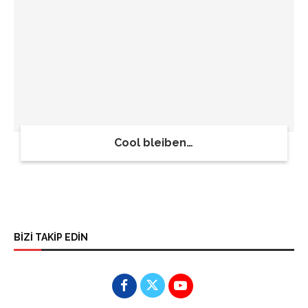
Cool bleiben…
BİZİ TAKİP EDİN