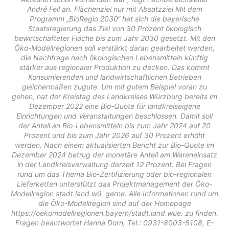
André Feil an. Flächenziel nur mit Absatzziel Mit dem
Programm „BioRegio 2030“ hat sich die bayerische
Staatsregierung das Ziel von 30 Prozent ökologisch
bewirtschafteter Fläche bis zum Jahr 2030 gesetzt. Mit den
Öko-Modellregionen soll verstärkt daran gearbeitet werden,
die Nachfrage nach ökologischen Lebensmitteln künftig
stärker aus regionaler Produktion zu decken. Das kommt
Konsumierenden und landwirtschaftlichen Betrieben
gleichermaßen zugute. Um mit gutem Beispiel voran zu
gehen, hat der Kreistag des Landkreises Würzburg bereits im
Dezember 2022 eine Bio-Quote für landkreiseigene
Einrichtungen und Veranstaltungen beschlossen. Damit soll
der Anteil an Bio-Lebensmitteln bis zum Jahr 2024 auf 20
Prozent und bis zum Jahr 2026 auf 30 Prozent erhöht
werden. Nach einem aktualisierten Bericht zur Bio-Quote im
Dezember 2024 betrug der monetäre Anteil am Wareneinsatz
in der Landkreisverwaltung derzeit 12 Prozent. Bei Fragen
rund um das Thema Bio-Zertifizierung oder bio-regionalen
Lieferketten unterstützt das Projektmanagement der Öko-
Modellregion stadt.land.wü. gerne. Alle Informationen rund um
die Öko-Modellregion sind auf der Homepage
https://oekomodellregionen.bayern/stadt.land.wue. zu finden.
Fragen beantwortet Hanna Dorn, Tel.: 0931-8003-5108, E-