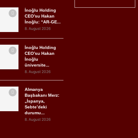
İnoğlu Holding
CEO’su Hakan
İnoğlu: “AR-GE...
8. August 2026
İnoğlu Holding
CEO’su Hakan
İnoğlu
üniversite...
8. August 2026
Almanya
Başbakanı Merz:
„İspanya,
Sebte’deki
durumu...
8. August 2026