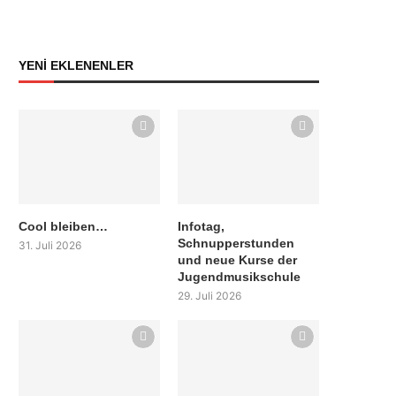
YENİ EKLENENLER
Cool bleiben…
Infotag,
Schnupperstunden
31. Juli 2026
und neue Kurse der
Jugendmusikschule
29. Juli 2026