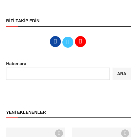
BİZİ TAKİP EDİN
Haber ara
ARA
YENİ EKLENENLER