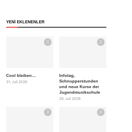
YENİ EKLENENLER
Cool bleiben…
Infotag,
Schnupperstunden
31. Juli 2026
und neue Kurse der
Jugendmusikschule
29. Juli 2026