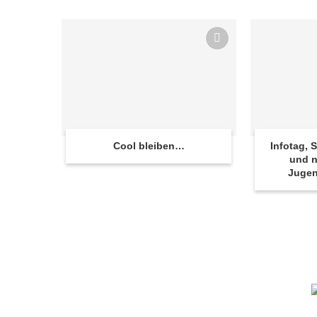
Cool bleiben…
Infotag,
und n
Juge