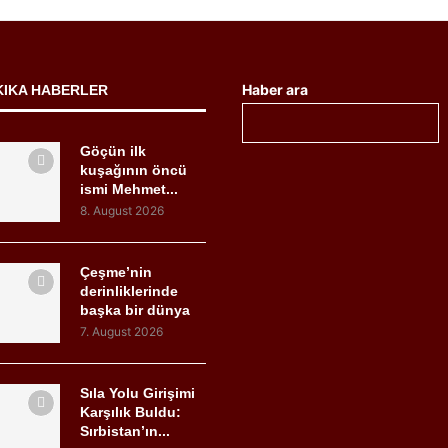
Haber ara
KIKA HABERLER
Göçün ilk
kuşağının öncü
ismi Mehmet...
8. August 2026
Çeşme’nin
derinliklerinde
başka bir dünya
7. August 2026
Sıla Yolu Girişimi
Karşılık Buldu:
Sırbistan’ın...