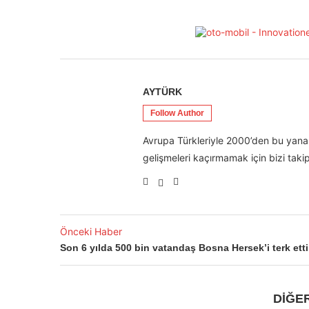
AYTÜRK
Follow Author
Avrupa Türkleriyle 2000’den bu yana 
gelişmeleri kaçırmamak için bizi takip
Önceki Haber
Son 6 yılda 500 bin vatandaş Bosna Hersek’i terk etti
DİĞE