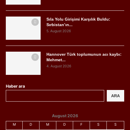
Sıla Yolu Girişimi Karşılık Buldu:
Sırbistan’ın...
5. August 2026
Hannover Türk toplumunun acı kaybı:
Mehmet...
4. August 2026
Haber ara
ARA
August 2026
M
D
M
D
F
S
S