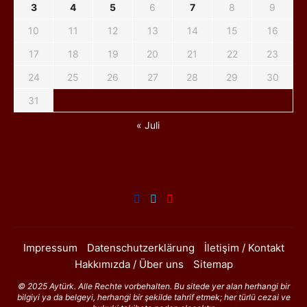
3
4
5
6
7
8
9
10
11
12
13
14
15
16
17
18
19
20
21
22
23
24
25
26
27
28
29
30
31
« Juli
Impressum
Datenschutzerklärung
İletişim / Kontakt
Hakkımızda / Über uns
Sitemap
© 2025 Aytürk. Alle Rechte vorbehalten. Bu sitede yer alan herhangi bir
bilgiyi ya da belgeyi, herhangi bir şekilde tahrif etmek; her türlü cezai ve