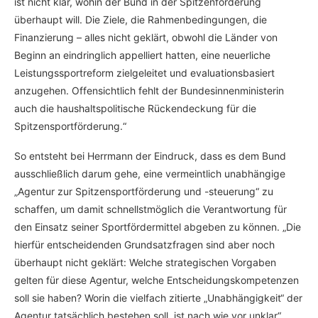
ist nicht klar, wohin der Bund in der Spitzenförderung
überhaupt will. Die Ziele, die Rahmenbedingungen, die
Finanzierung – alles nicht geklärt, obwohl die Länder von
Beginn an eindringlich appelliert hatten, eine neuerliche
Leistungssportreform zielgeleitet und evaluationsbasiert
anzugehen. Offensichtlich fehlt der Bundesinnenministerin
auch die haushaltspolitische Rückendeckung für die
Spitzensportförderung.“
So entsteht bei Herrmann der Eindruck, dass es dem Bund
ausschließlich darum gehe, eine vermeintlich unabhängige
„Agentur zur Spitzensportförderung und -steuerung“ zu
schaffen, um damit schnellstmöglich die Verantwortung für
den Einsatz seiner Sportfördermittel abgeben zu können. „Die
hierfür entscheidenden Grundsatzfragen sind aber noch
überhaupt nicht geklärt: Welche strategischen Vorgaben
gelten für diese Agentur, welche Entscheidungskompetenzen
soll sie haben? Worin die vielfach zitierte „Unabhängigkeit“ der
Agentur tatsächlich bestehen soll, ist nach wie vor unklar“,