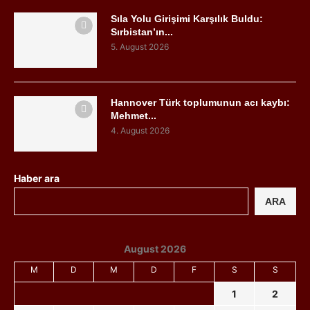
Sıla Yolu Girişimi Karşılık Buldu:
Sırbistan’ın...
5. August 2026
Hannover Türk toplumunun acı kaybı:
Mehmet...
4. August 2026
Haber ara
ARA
August 2026
M
D
M
D
F
S
S
1
2