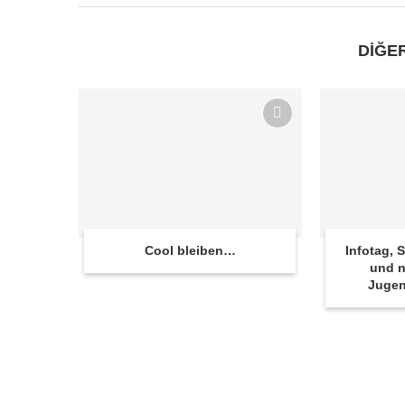
DİĞE
Cool bleiben…
Infotag,
und n
Juge