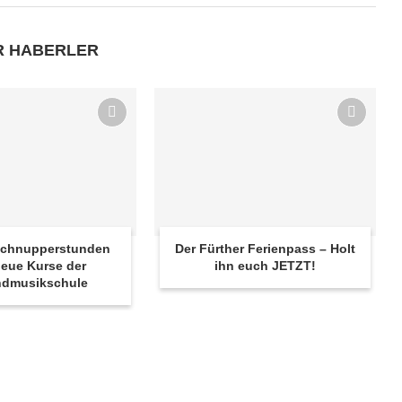
R HABERLER
 Schnupperstunden
Der Fürther Ferienpass – Holt
eue Kurse der
ihn euch JETZT!
ndmusikschule