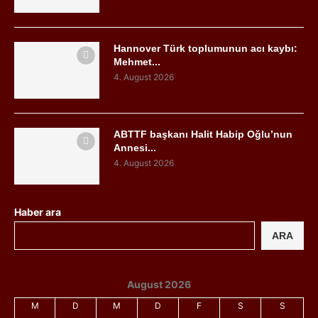
Hannover Türk toplumunun acı kaybı:
Mehmet...
4. August 2026
ABTTF başkanı Halit Habip Oğlu’nun
Annesi...
4. August 2026
Haber ara
ARA
August 2026
M
D
M
D
F
S
S