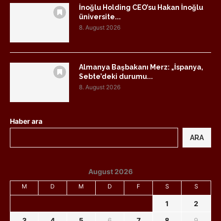
İnoğlu Holding CEO’su Hakan İnoğlu
üniversite...
8. August 2026
Almanya Başbakanı Merz: „İspanya,
Sebte’deki durumu...
8. August 2026
Haber ara
ARA
August 2026
M
D
M
D
F
S
S
1
2
3
4
5
6
7
8
9