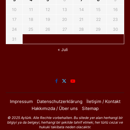
10
11
12
13
14
15
16
17
18
19
20
21
22
23
24
25
26
27
28
29
30
31
« Juli
Impressum
Datenschutzerklärung
İletişim / Kontakt
Hakkımızda / Über uns
Sitemap
© 2025 Aytürk. Alle Rechte vorbehalten. Bu sitede yer alan herhangi bir
bilgiyi ya da belgeyi, herhangi bir şekilde tahrif etmek; her türlü cezai ve
hukuki takibata neden olacaktır.