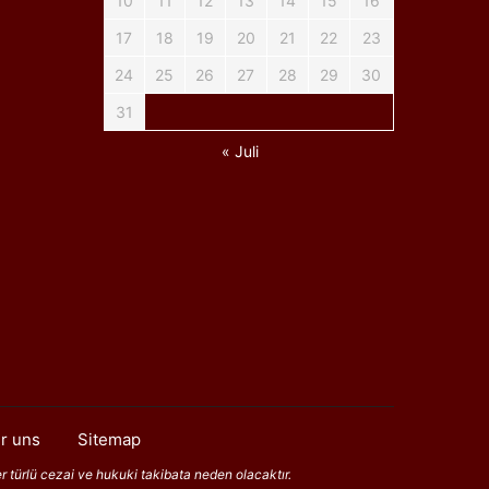
10
11
12
13
14
15
16
17
18
19
20
21
22
23
24
25
26
27
28
29
30
31
« Juli
r uns
Sitemap
er türlü cezai ve hukuki takibata neden olacaktır.