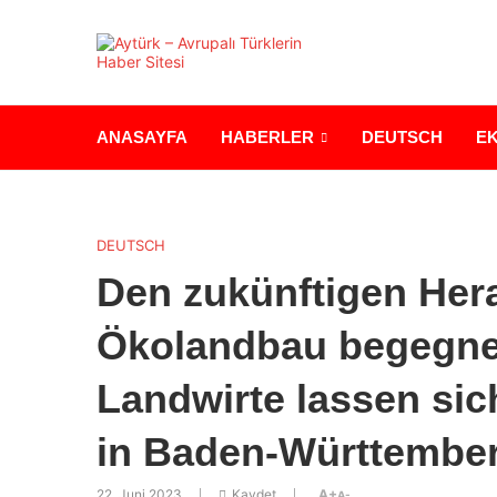
ANASAYFA
HABERLER
DEUTSCH
E
DEUTSCH
Den zukünftigen Her
Ökolandbau begegnen
Landwirte lassen sic
in Baden-Württember
22. Juni 2023
Kaydet
A+
A-