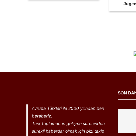
Juge
SON DA
Avrupa Türkleri ile 2000 yılından beri
beraberiz.
Türk toplumunun gelişme sürecinden
sürekli haberdar olmak için bizi takip