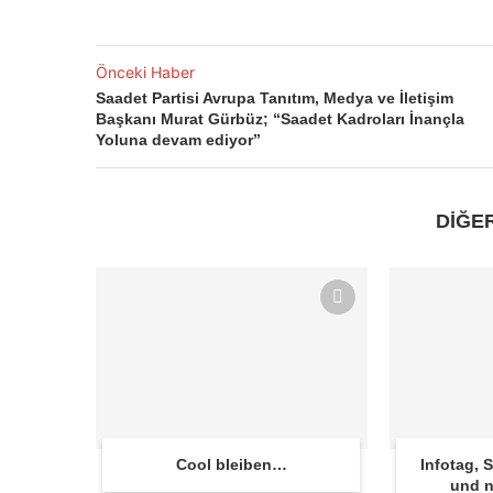
Önceki Haber
Saadet Partisi Avrupa Tanıtım, Medya ve İletişim
Başkanı Murat Gürbüz; “Saadet Kadroları İnançla
Yoluna devam ediyor”
DİĞE
Cool bleiben…
Infotag,
und n