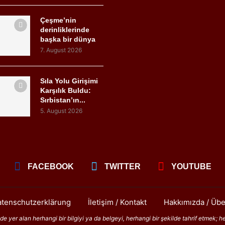
Çeşme’nin
derinliklerinde
başka bir dünya
7. August 2026
Sıla Yolu Girişimi
Karşılık Buldu:
Sırbistan’ın...
5. August 2026
FACEBOOK
TWITTER
YOUTUBE
tenschutzerklärung
İletişim / Kontakt
Hakkımızda / Übe
 yer alan herhangi bir bilgiyi ya da belgeyi, herhangi bir şekilde tahrif etmek; h