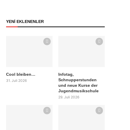
YENİ EKLENENLER
Cool bleiben…
Infotag,
Schnupperstunden
31. Juli 2026
und neue Kurse der
Jugendmusikschule
29. Juli 2026