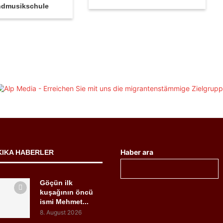
ndmusikschule
Haber ara
KIKA HABERLER
Göçün ilk
kuşağının öncü
ismi Mehmet...
8. August 2026