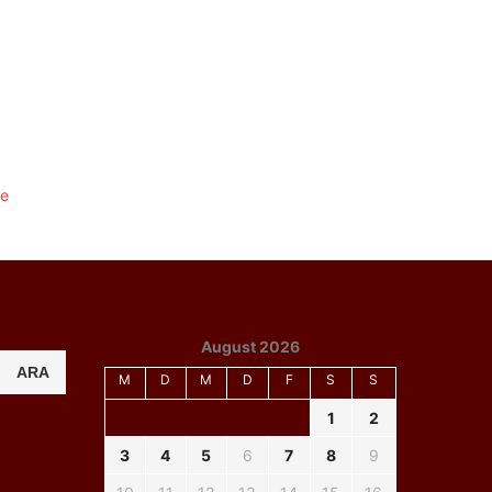
August 2026
ARA
M
D
M
D
F
S
S
1
2
3
4
5
6
7
8
9