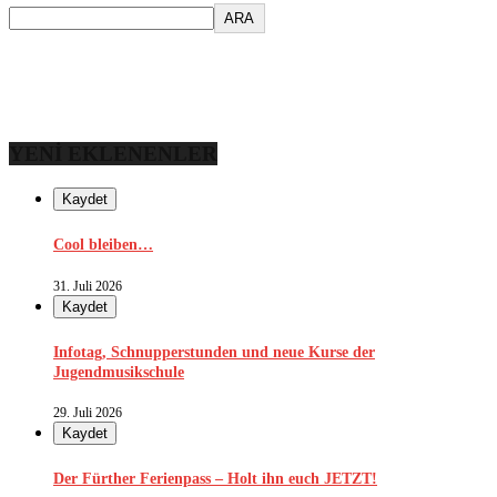
ARA
YENİ EKLENENLER
Kaydet
Cool bleiben…
31. Juli 2026
Kaydet
Infotag, Schnupperstunden und neue Kurse der
Jugendmusikschule
29. Juli 2026
Kaydet
Der Fürther Ferienpass – Holt ihn euch JETZT!