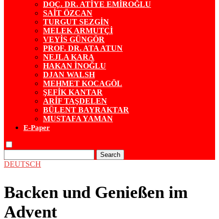
DOÇ. DR. ATİYE EMİROĞLU
SAİT ÖZCAN
TURGUT SEZGİN
MELEK ARMUTÇİ
VEYİS GÜNGÖR
PROF. DR. ATA ATUN
NEJLA KARA
HAKAN İNOĞLU
DJAN WALSH
MEHMET KOCAGÖL
ŞEFİK KANTAR
ARİF TAŞDELEN
BÜLENT BAYRAKTAR
MUSTAFA YAMAN
E-Paper
Search
DEUTSCH
Backen und Genießen im
Advent