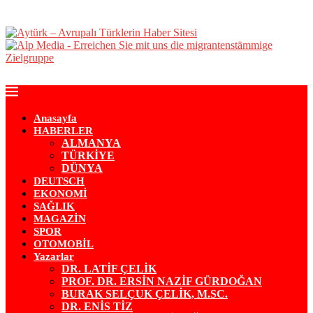
Anasayfa
HABERLER
ALMANYA
TÜRKİYE
DÜNYA
DEUTSCH
EKONOMİ
SAĞLIK
MAGAZİN
SPOR
OTOMOBİL
Yazarlar
DR. LATİF ÇELİK
PROF. DR. ERSİN NAZİF GÜRDOĞAN
BURAK SELÇUK ÇELİK, M.SC.
DR. ENİS TİZ