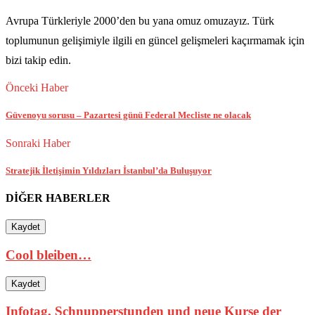
Avrupa Türkleriyle 2000’den bu yana omuz omuzayız. Türk
toplumunun gelişimiyle ilgili en güncel gelişmeleri kaçırmamak için
bizi takip edin.
Önceki Haber
Güvenoyu sorusu – Pazartesi günü Federal Mecliste ne olacak
Sonraki Haber
Stratejik İletişimin Yıldızları İstanbul’da Buluşuyor
DİĞER HABERLER
Kaydet
Cool bleiben…
Kaydet
Infotag, Schnupperstunden und neue Kurse der