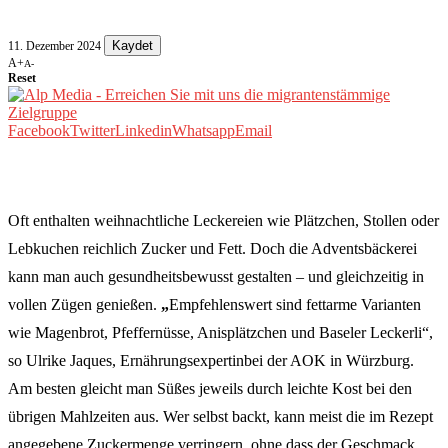
Kaydet
11. Dezember 2024
A+
A-
Reset
Facebook
Twitter
Linkedin
Whatsapp
Email
Oft enthalten weihnachtliche Leckereien wie Plätzchen, Stollen oder
Lebkuchen reichlich Zucker und Fett. Doch die Adventsbäckerei
kann man auch gesundheitsbewusst gestalten – und gleichzeitig in
vollen Zügen genießen.
„
Empfehlenswert sind fettarme Varianten
wie Magenbrot, Pfeffernüsse, Anisplätzchen und Baseler Leckerli“,
so Ulrike Jaques, Ernährungsexpertinbei der AOK in Würzburg.
Am besten gleicht man Süßes jeweils durch leichte Kost bei den
übrigen Mahlzeiten aus. Wer selbst backt, kann meist die im Rezept
angegebene Zuckermenge verringern, ohne dass der Geschmack