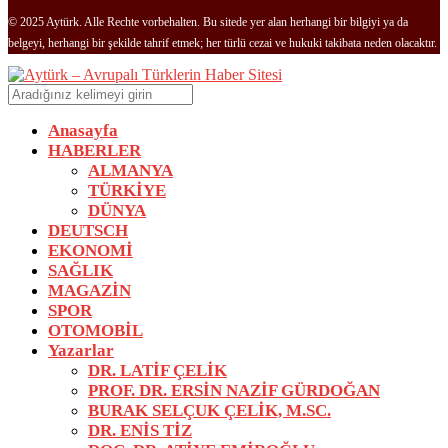
© 2025 Aytürk. Alle Rechte vorbehalten. Bu sitede yer alan herhangi bir bilgiyi ya da
belgeyi, herhangi bir şekilde tahrif etmek; her türlü cezai ve hukuki takibata neden olacaktır.
Anasayfa
HABERLER
ALMANYA
TÜRKİYE
DÜNYA
DEUTSCH
EKONOMİ
SAĞLIK
MAGAZİN
SPOR
OTOMOBİL
Yazarlar
DR. LATİF ÇELİK
PROF. DR. ERSİN NAZİF GÜRDOĞAN
BURAK SELÇUK ÇELİK, M.SC.
DR. ENİS TİZ