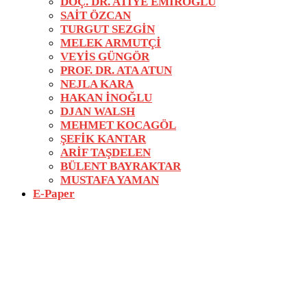
DOÇ. DR. ATİYE EMİROĞLU
SAİT ÖZCAN
TURGUT SEZGİN
MELEK ARMUTÇİ
VEYİS GÜNGÖR
PROF. DR. ATA ATUN
NEJLA KARA
HAKAN İNOĞLU
DJAN WALSH
MEHMET KOCAGÖL
ŞEFİK KANTAR
ARİF TAŞDELEN
BÜLENT BAYRAKTAR
MUSTAFA YAMAN
E-Paper