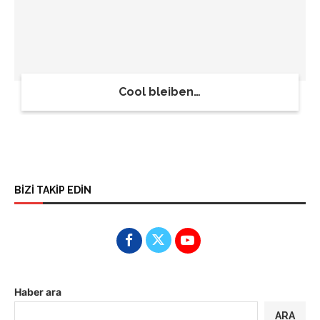
Cool bleiben…
BİZİ TAKİP EDİN
Haber ara
ARA