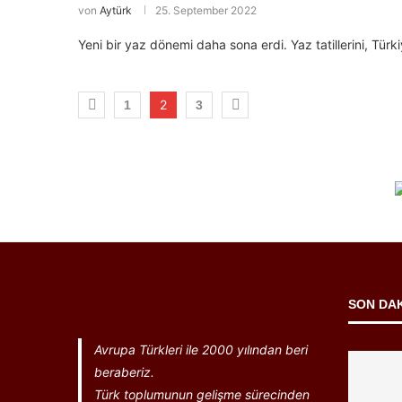
von
Aytürk
25. September 2022
Yeni bir yaz dönemi daha sona erdi. Yaz tatillerini, Tür
2
1
3
SON DA
Avrupa Türkleri ile 2000 yılından beri
beraberiz.
Türk toplumunun gelişme sürecinden