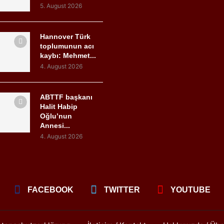
5. August 2026
Hannover Türk
toplumunun acı
kaybı: Mehmet...
4. August 2026
ABTTF başkanı
Halit Habip
Oğlu’nun
Annesi...
4. August 2026
FACEBOOK
TWITTER
YOUTUBE