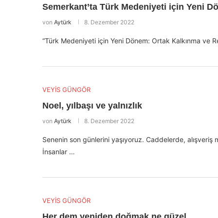
Semerkant’ta Türk Medeniyeti için Yeni 
von
Aytürk
8. Dezember 2022
“Türk Medeniyeti için Yeni Dönem: Ortak Kalkınma ve Re
VEYİS GÜNGÖR
Noel, yılbaşı ve yalnızlık
von
Aytürk
8. Dezember 2022
Senenin son günlerini yaşıyoruz. Caddelerde, alışveriş m
İnsanlar …
VEYİS GÜNGÖR
Her dem yeniden doğmak ne güzel…