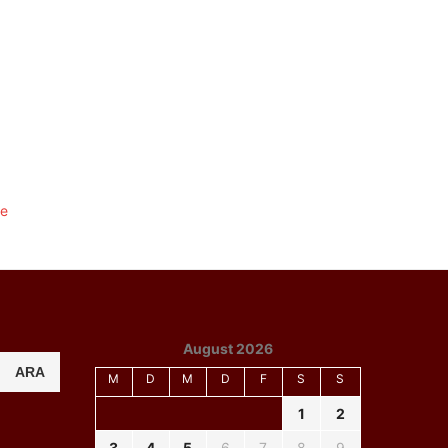
August 2026
ARA
M
D
M
D
F
S
S
1
2
3
4
5
6
7
8
9