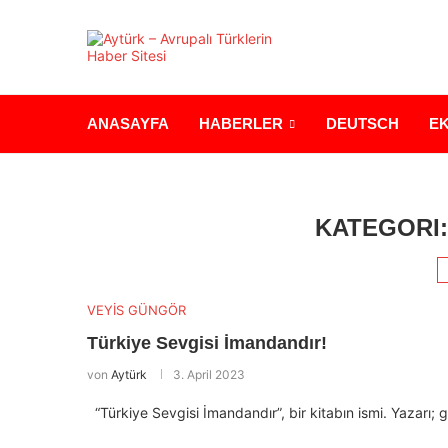
ANASAYFA
HABERLER
DEUTSCH
E
KATEGORI
VEYİS GÜNGÖR
Türkiye Sevgisi İmandandır!
von
Aytürk
3. April 2023
“Türkiye Sevgisi İmandandır”, bir kitabın ismi. Yazarı;