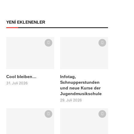
YENİ EKLENENLER
Cool bleiben…
Infotag,
Schnupperstunden
31. Juli 2026
und neue Kurse der
Jugendmusikschule
29. Juli 2026